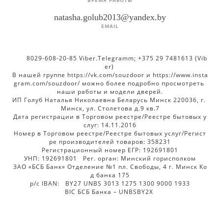
natasha.golub2013@yandex.by
EMAIL
       8029-608-20-85 Viber.Telegramm; +375 29 7481613 (Vib
er) 

В нашей группе https://vk.com/souzdoor и https://www.insta
gram.com/souzdoor/ можно более подробно просмотреть 
наши работы и модели дверей.

ИП Голуб Наталья Николаевна Беларусь Минск 220036, г. 
Минск, ул. Столетова д.9 кв.7

Дата регистрации в Торговом реестре/Реестре бытовых у
слуг: 14.11.2016

Номер в Торговом реестре/Реестре бытовых услуг/Регист
ре производителей товаров: 358231

Регистрационный номер ЕГР: 192691801

УНП: 192691801   Рег. орган: Минский горисполком

ЗАО «БСБ Банк» Отделение №1 пл. Свободы, 4 г. Минск Ко
д банка 175

р/с IBAN:	BY27 UNBS 3013 1275 1300 9000 1933

BIC БСБ Банка – UNBSBY2X 
