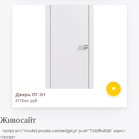
Дверь ПГ-01
371Бел. руб
Живосайт
<script src="//code3.jivosite.com/widget.js" jv-id="T343fbdGBi" async>
</script>